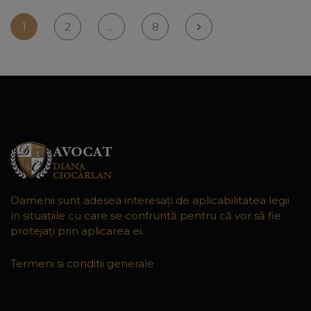
1
2
…
8
Oamenii sunt adesea interesaţi de aplicabilitatea legii
în situaţiile cu care se confruntă pentru că vor să fie
protejaţi prin aplicarea ei.
Termeni si conditii generale