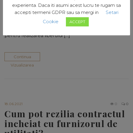
Ciocarlan De ce am nevoie de avocat? Voi porni de la
experienta. Daca iti asumi acest lucru te rugam sa
rolul de baza al avocatului si anume, promovarea si
accepti termenii GDPR sau sa mergi in
Setari
apararea drepturilor, libertatilor si intereselelor
Cookie
legitime ale omului. In exercitarea dreptului de
ACCEPT
aparare avocatul are dreptul si obligatia de a starui
pentru realizarea liberului […]
Continua
Vizualizarea
18.06.2021
0
0
Cum pot rezilia contractul
incheiat cu furnizorul de