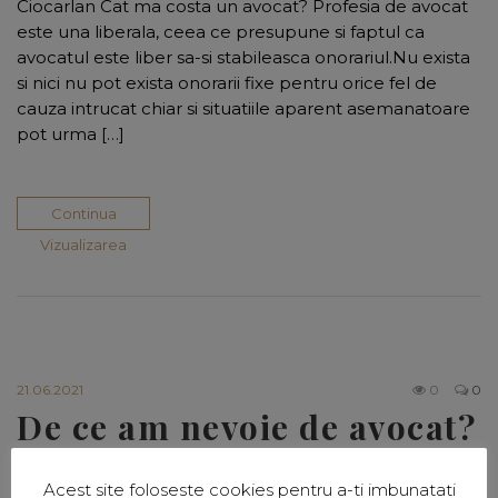
Ciocarlan Cat ma costa un avocat? Profesia de avocat
este una liberala, ceea ce presupune si faptul ca
avocatul este liber sa-si stabileasca onorariul.Nu exista
si nici nu pot exista onorarii fixe pentru orice fel de
cauza intrucat chiar si situatiile aparent asemanatoare
pot urma […]
Continua
Vizualizarea
21.06.2021
0
0
De ce am nevoie de avocat?
De ce am nevoie de avocat? – APEL cu avocat Diana
Acest site foloseste cookies pentru a-ti imbunatati