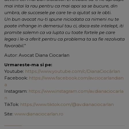
mai intai la rau pentru ca mai apoi sa se bucure, din
umbra, de succesele pe care te-a ajutat sa le obti.
Un bun avocat nu-ti spune niciodata ca nimeni nu te
poate infrange in demersul tau ci, daca este intelept, iti
promite solemn ca va lupta cu toate fortele pe care
legea i le-a oferit pentru ca problema ta sa fie rezolvata
favorabil.
”
Autor: Avocat Diana Ciocarlan
Urmareste-ma si pe:
Youtube:
https://www.youtube.com/c/DianaCiocârlan
Facebook:
https://www.facebook.com/av.ciocarlandian
a
Instagram:
https://www.instagram.com/av.dianaciocarla
n
TikTok:
https://www.tiktok.com/@av.dianaciocarlan
Site:
www.dianaciocarlan.ro