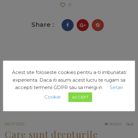
0
Share :
Acest site foloseste cookies pentru a-ti imbunatati
experienta. Daca iti asumi acest lucru te rugam sa
RELATED POSTS
accepti termenii GDPR sau sa mergi in
Setari
Cookie
ACCEPT
28.07.2021
130932
0
Care sunt drepturile