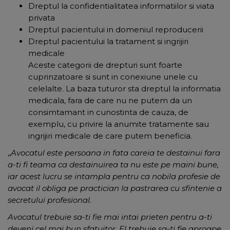
Dreptul la confidentialitatea informatiilor si viata
privata
Dreptul pacientului in domeniul reproducerii
Dreptul pacientului la tratament si ingrijiri
medicale
Aceste categorii de drepturi sunt foarte
cuprinzatoare si sunt in conexiune unele cu
celelalte. La baza tuturor sta dreptul la informatia
medicala, fara de care nu ne putem da un
consimtamant in cunostinta de cauza, de
exemplu, cu privire la anumite tratamente sau
ingrijiri medicale de care putem beneficia.
,,
Avocatul este persoana in fata careia te destainui fara
a-ti fi teama ca destainuirea ta nu este pe maini bune,
iar acest lucru se intampla pentru ca nobila profesie de
avocat il obliga pe practician la pastrarea cu sfintenie a
secretului profesional.
Avocatul trebuie sa-ti fie mai intai prieten pentru a-ti
deveni cel mai bun sfatuitor. El trebuie sa-ti fie aproape