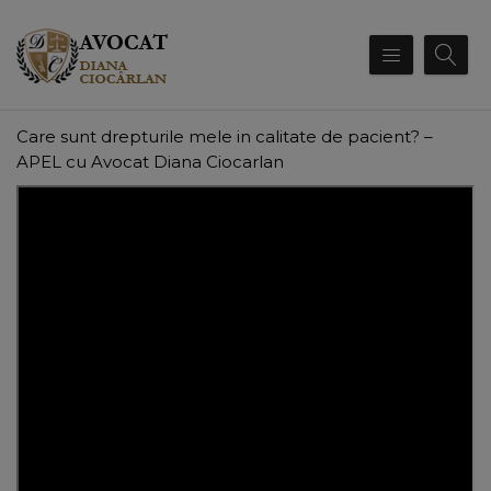
Care sunt drepturile mele in calitate de pacient? –
APEL cu Avocat Diana Ciocarlan