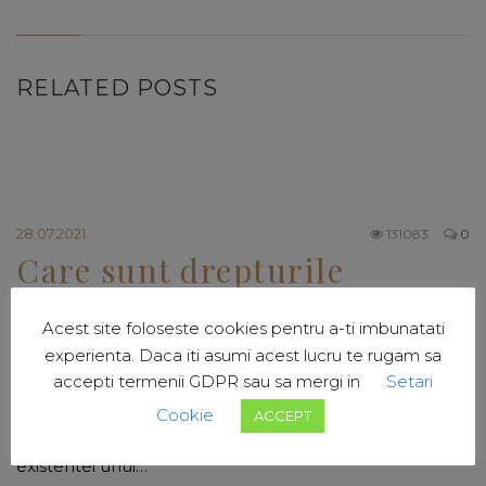
RELATED POSTS
28.07.2021
131083
0
Care sunt drepturile
copilului?
Acest site foloseste cookies pentru a-ti imbunatati
experienta. Daca iti asumi acest lucru te rugam sa
Care sunt drepturile copilului? - APEL cu Avocat Diana
accepti termenii GDPR sau sa mergi in
Setari
Ciocarlan Care sunt drepturile copilului? Conventia
Cookie
privind Drepturile Copilului prevede 42 de drepturi in
ACCEPT
stransa legatura unele cu celelalte.Necesitatea
existentei unui…