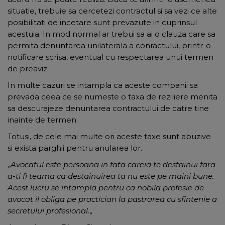
situatie, trebuie sa cercetezi contractul si sa vezi ce alte
posibilitati de incetare sunt prevazute in cuprinsul
acestuia. In mod normal ar trebui sa ai o clauza care sa
permita denuntarea unilaterala a conractului, printr-o
notificare scrisa, eventual cu respectarea unui termen
de preaviz.
In multe cazuri se intampla ca aceste companii sa
prevada ceea ce se numeste o taxa de reziliere menita
sa descurajeze denuntarea contractului de catre tine
inainte de termen.
Totusi, de cele mai multe ori aceste taxe sunt abuzive
si exista parghii pentru anularea lor.
,,
Avocatul este persoana in fata careia te destainui fara
a-ti fi teama ca destainuirea ta nu este pe maini bune.
Acest lucru se intampla pentru ca nobila profesie de
avocat il obliga pe practician la pastrarea cu sfintenie a
secretului profesional.
„