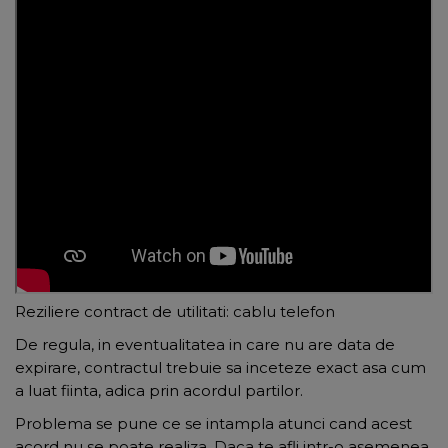
Reziliere contract de utilitati: cablu telefon
De regula, in eventualitatea in care nu are data de
expirare, contractul trebuie sa inceteze exact asa cum
a luat fiinta, adica prin acordul partilor.
Problema se pune ce se intampla atunci cand acest
acord nu se poate realiza. Daca te afli intr-o asemenea