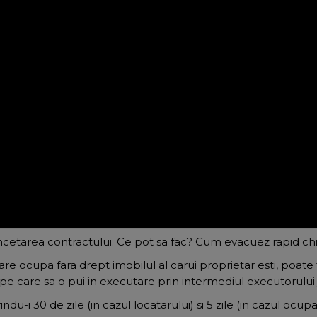
ncetarea contractului. Ce pot sa fac? Cum evacuez rapid chi
are ocupa fara drept imobilul al carui proprietar esti, poate 
e pe care sa o pui in executare prin intermediul executorului
erindu-i 30 de zile (in cazul locatarului) si 5 zile (in cazul o