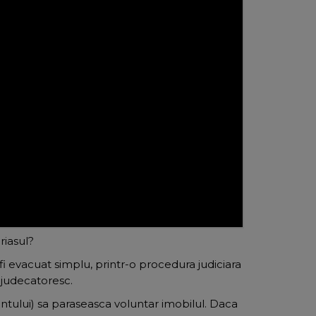
riasul?
fi evacuat simplu, printr-o procedura judiciara
 judecatoresc.
cupantului) sa paraseasca voluntar imobilul. Daca