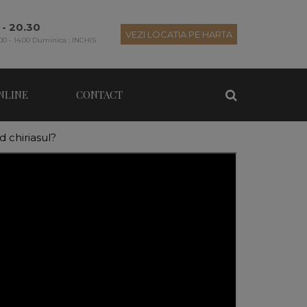
 - 20.30
VEZI LOCATIA PE HARTA
00 - 14.00 Duminica : INCHIS
NLINE
CONTACT
 chiriasul?