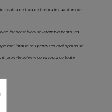
uie insotita de taxa de timbru in cuantum de
bune, iar acest lucru se intampla pentru ca
roape mai intai la rau pentru ca mai apoi sa se
 iti promite solemn ca va lupta cu toate
.
R