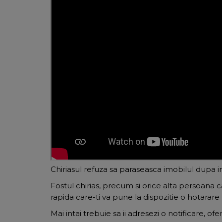
Chiriasul refuza sa paraseasca imobilul dupa i
Fostul chirias, precum si orice alta persoana c
rapida care-ti va pune la dispozitie o hotarar
Mai intai trebuie sa ii adresezi o notificare, of