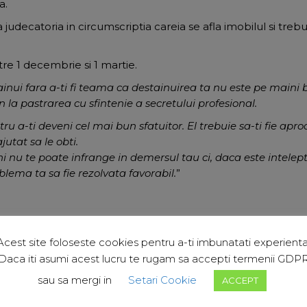
a.
udecatoria in circumscriptia careia se afla imobilul si treb
tre 1 decembrie si 1 martie.
ainui fara a-ti fi teama ca destainuirea ta nu este pe maini 
n la pastrarea cu sfintenie a secretului profesional.
tru a-ti deveni cel mai bun sfatuitor. El trebuie sa-ti fie ap
utat sa le obti.
nu te poate infrange in demersul tau ci, daca este intelept,
oblema ta sa fie rezolvata favorabil.
”
ocârlan
Acest site foloseste cookies pentru a-ti imbunatati experienta
arlandiana
Daca iti asumi acest lucru te rugam sa accepti termenii GDP
aciocarlan
sau sa mergi in
Setari Cookie
arlan
ACCEPT