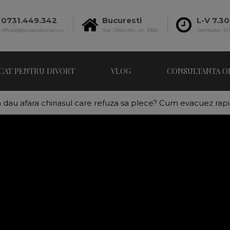
0731.449.342
Bucuresti
L-V 7.30
office@dianaciocarlan.ro
Sos. Oltenitei, nr. 105A
Sambata: 10.
CAT PENTRU DIVORT
VLOG
CONSULTANTA O
au afara chiriasul care refuza sa plece? Cum evacuez rapid