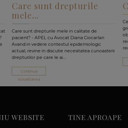
Care sunt drepturile
C
mele…
Ce
gr
cat
Care sunt drepturile mele in calitate de
ob
?
pacient? - APEL cu Avocat Diana Ciocarlan
re
de
Avand in vedere contextul epidemiologic
re
actual, revine in discutie necesitatea cunoasterii
drepturilor pe care le ai…
Continua
Vizualizarea
IU WEBSITE
TINE APROAPE