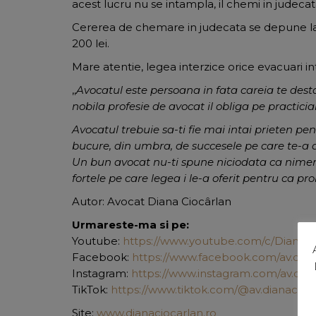
acest lucru nu se intampla, il chemi in judecat
Cererea de chemare in judecata se depune la j
200 lei.
Mare atentie, legea interzice orice evacuari in
,,
Avocatul este persoana in fata careia te dest
nobila profesie de avocat il obliga pe practicia
Avocatul trebuie sa-ti fie mai intai prieten pen
bucure, din umbra, de succesele pe care te-a aj
Un bun avocat nu-ti spune niciodata ca nimeni 
fortele pe care legea i le-a oferit pentru ca pr
Autor: Avocat Diana Ciocârlan
Urmareste-ma si pe:
Youtube:
https://www.youtube.com/c/DianaCi
Facebook:
https://www.facebook.com/av.cioc
Instagram:
https://www.instagram.com/av.dian
TikTok:
https://www.tiktok.com/@av.dianacioc
Site:
www.dianaciocarlan.ro