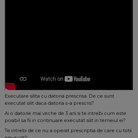
Executare silita cu datoria prescrisa. De ce sunt
executat silit daca datoria s-a prescris?
Ai o datorie mai veche de 3 ani si te intrebi cum este
posibil sa fii in continuare executat silit in temeiul ei?
Te intrebi de ce nu a operat prescriptia de care cu totii
am auzit?