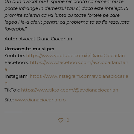
Un bun avocat nu-ti spune niciodata ca nimeni nu te
poate infrange in demersul tau ci, daca este intelept, iti
promite solemn ca va lupta cu toate fortele pe care
legea i le-a oferit pentru ca problema ta sa fie rezolvata
favorabil.
”
Autor: Avocat Diana Ciocarlan
Urmareste-ma si pe:
Youtube:
https://www.youtube.com/c/DianaCiocârlan
Facebook:
https://www.facebook.com/av.ciocarlandian
a
Instagram:
https://www.instagram.com/av.dianaciocarla
n
TikTok:
https://www.tiktok.com/@av.dianaciocarlan
Site:
www.dianaciocarlan.ro
0