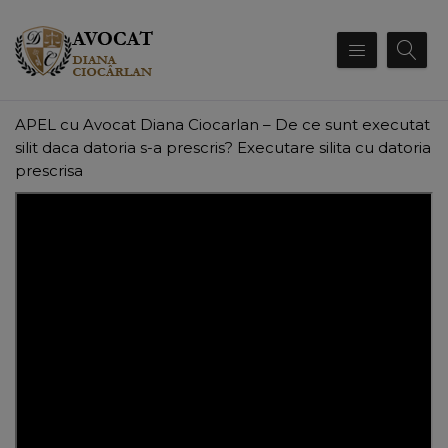
APEL cu Avocat Diana Ciocarlan – De ce sunt executat
silit daca datoria s-a prescris? Executare silita cu datoria
prescrisa