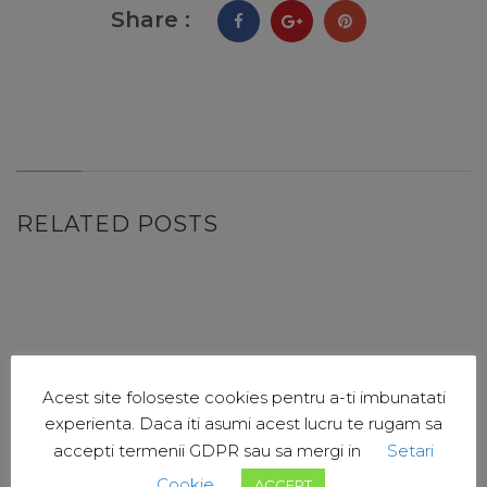
Share :
RELATED POSTS
28.07.2021
131130
0
Care sunt drepturile
Acest site foloseste cookies pentru a-ti imbunatati
experienta. Daca iti asumi acest lucru te rugam sa
copilului?
accepti termenii GDPR sau sa mergi in
Setari
Cookie
ACCEPT