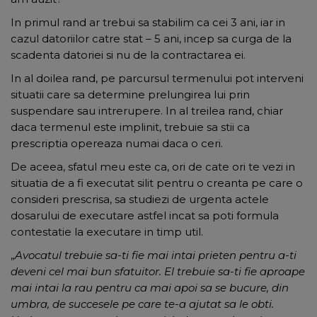
In primul rand ar trebui sa stabilim ca cei 3 ani, iar in
cazul datoriilor catre stat – 5 ani, incep sa curga de la
scadenta datoriei si nu de la contractarea ei.
In al doilea rand, pe parcursul termenului pot interveni
situatii care sa determine prelungirea lui prin
suspendare sau intrerupere. In al treilea rand, chiar
daca termenul este implinit, trebuie sa stii ca
prescriptia opereaza numai daca o ceri.
De aceea, sfatul meu este ca, ori de cate ori te vezi in
situatia de a fi executat silit pentru o creanta pe care o
consideri prescrisa, sa studiezi de urgenta actele
dosarului de executare astfel incat sa poti formula
contestatie la executare in timp util.
„
Avocatul trebuie sa-ti fie mai intai prieten pentru a-ti
deveni cel mai bun sfatuitor. El trebuie sa-ti fie aproape
mai intai la rau pentru ca mai apoi sa se bucure, din
umbra, de succesele pe care te-a ajutat sa le obti.