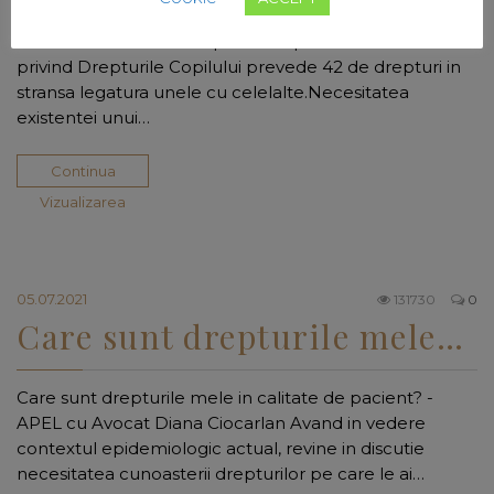
Care sunt drepturile copilului? - APEL cu Avocat Diana
Ciocarlan Care sunt drepturile copilului? Conventia
privind Drepturile Copilului prevede 42 de drepturi in
stransa legatura unele cu celelalte.Necesitatea
existentei unui…
Continua
Vizualizarea
05.07.2021
131730
0
Care sunt drepturile mele…
Care sunt drepturile mele in calitate de pacient? -
APEL cu Avocat Diana Ciocarlan Avand in vedere
contextul epidemiologic actual, revine in discutie
necesitatea cunoasterii drepturilor pe care le ai…