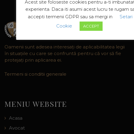
Acest site foloseste cookies pentru a-ti imbunatat
experienta. Daca iti asumi acest lucru te rugam s
accepti termenii GDPR sau sa mergi in
Setari
Cookie
ACCEPT
Oamenii sunt adesea interesaţi de aplicabilitatea legii
în situaţiile cu care se confruntă pentru că vor să fie
protejaţi prin aplicarea ei.
Termeni si conditii generale
MENIU WEBSITE
Acasa
Avocat