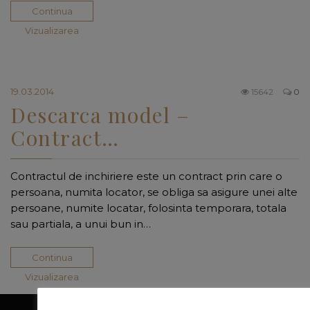
Continua
Vizualizarea
19.03.2014
15642
0
Descarca model –
Contract…
Contractul de inchiriere este un contract prin care o
persoana, numita locator, se obliga sa asigure unei alte
persoane, numite locatar, folosinta temporara, totala
sau partiala, a unui bun in…
Continua
Vizualizarea