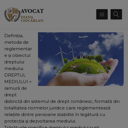
Definiţia,
metoda de
reglementar
e şi obiectul
dreptului
mediului.
DREPTUL
MEDIULUI =
ramură de
drept
distinctă din sistemul de drept românesc, formată din
totalitatea normelor juridice care reglementează
relaţiile dintre persoane stabilite în legătură cu
protecţia şi dezvoltarea mediului.
Trăsăturile specifice dreptului mediului sunt