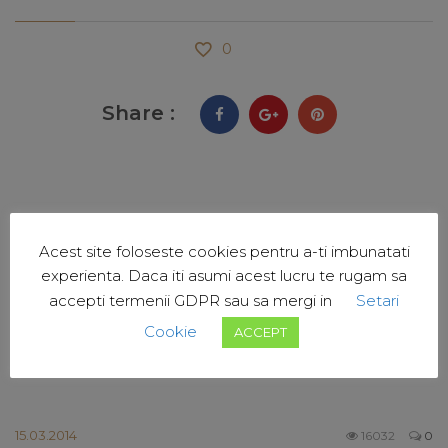
0
Share :
Acest site foloseste cookies pentru a-ti imbunatati
experienta. Daca iti asumi acest lucru te rugam sa
RELATED POSTS
accepti termenii GDPR sau sa mergi in
Setari
Cookie
ACCEPT
15.03.2014
16032
0