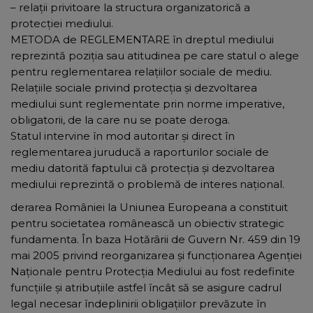
– relaţii privitoare la structura organizatorică a
protecţiei mediului.
METODA de REGLEMENTARE în dreptul mediului
reprezintă poziţia sau atitudinea pe care statul o alege
pentru reglementarea relaţiilor sociale de mediu.
Relaţiile sociale privind protecţia şi dezvoltarea
mediului sunt reglementate prin norme imperative,
obligatorii, de la care nu se poate deroga.
Statul intervine în mod autoritar şi direct în
reglementarea juruducă a raporturilor sociale de
mediu datorită faptului că protecţia şi dezvoltarea
mediului reprezintă o problemă de interes naţional.
derarea României la Uniunea Europeana a constituit
pentru societatea românească un obiectiv strategic
fundamenta. În baza Hotărârii de Guvern Nr. 459 din 19
mai 2005 privind reorganizarea şi funcţionarea Agenţiei
Naţionale pentru Protecţia Mediului au fost redefinite
funcţiile şi atribuţiile astfel încât să se asigure cadrul
legal necesar îndeplinirii obligaţiilor prevăzute în