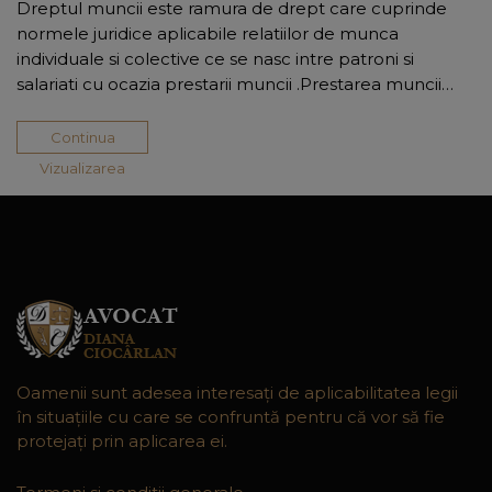
Dreptul muncii este ramura de drept care cuprinde
normele juridice aplicabile relatiilor de munca
individuale si colective ce se nasc intre patroni si
salariati cu ocazia prestarii muncii .Prestarea muncii…
Continua
Vizualizarea
Oamenii sunt adesea interesaţi de aplicabilitatea legii
în situaţiile cu care se confruntă pentru că vor să fie
protejaţi prin aplicarea ei.