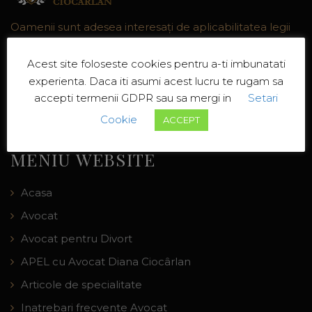
Oamenii sunt adesea interesaţi de aplicabilitatea legii
în situaţiile cu care se confruntă pentru că vor să fie
protejaţi prin aplicarea ei.
Acest site foloseste cookies pentru a-ti imbunatati
experienta. Daca iti asumi acest lucru te rugam sa
Termeni si conditii generale
accepti termenii GDPR sau sa mergi in
Setari
Cookie
ACCEPT
MENIU WEBSITE
Acasa
Avocat
Avocat pentru Divort
APEL cu Avocat Diana Ciocârlan
Articole de specialitate
Inatrebari frecvente Avocat