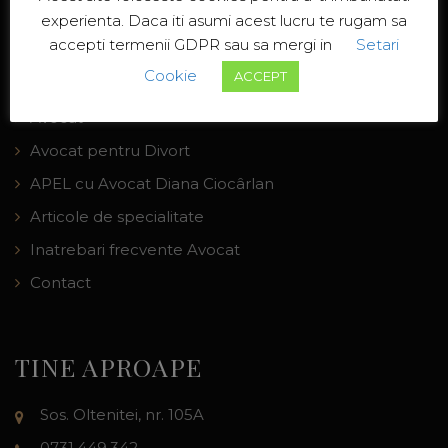
experienta. Daca iti asumi acest lucru te rugam sa
MENIU WEBSITE
accepti termenii GDPR sau sa mergi in
Setari
Cookie
ACCEPT
Acasa
Avocat
Avocat pentru Divort
APEL cu Avocat Diana Ciocârlan
Articole de specialitate
Inatrebari frecvente Avocat
Contact
TINE APROAPE
Sos. Oltenitei, nr. 105A
0731.449.342