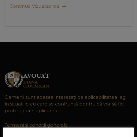
Continua Vizualizarea
Oamenii sunt adesea interesaţi de aplicabilitatea legii
în situaţiile cu care se confruntă pentru că vor să fie
protejaţi prin aplicarea ei.
Termeni si conditii generale