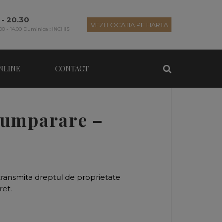
 - 20.30
VEZI LOCATIA PE HARTA
00 - 14.00 Duminica : INCHIS
NLINE
CONTACT
cumparare –
transmita dreptul de proprietate
ret.