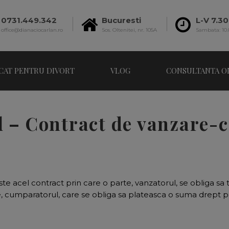
0731.449.342
Bucuresti
L-V 7.30
office@dianaciocarlan.ro
Sos. Oltenitei, nr. 105A
Sambata: 10.
CAT PENTRU DIVORT
VLOG
CONSULTANTA O
 – Contract de vanzare-
 acel contract prin care o parte, vanzatorul, se obliga sa 
, cumparatorul, care se obliga sa plateasca o suma drept p