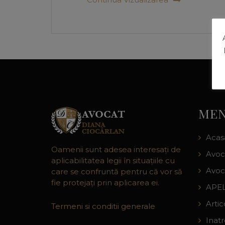
MEN
Acas
Oamenii sunt adesea interesaţi de
Avoc
aplicabilitatea legii în situaţiile cu
Avoc
care se confruntă pentru că vor să
fie protejaţi prin aplicarea ei.
APEL
Artic
Termeni si conditii generale
Inat