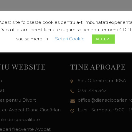
Acest site foloseste cookies pentru a-ti imbunatati experienta
Daca iti asumi acest lucru te rugam sa accepti termenii GDP
sau sa mergi in
Setari Cookie
ACCEPT
IU WEBSITE
TINE APROAPE
a
Sos. Oltenitei, nr. 105A
at
0731.449.342
at pentru Divort
office@dianaciocarlan.r
 cu Avocat Diana Ciocârlan
Luni - Sambata : 9:00 - 1
ole de specialitate
rebari frecvente Avocat