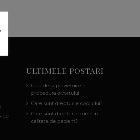
.
R
ULTIMELE POSTARI
Ghid de supraviețuire în
procedura divorțului
Care sunt drepturile copilului?
o
Care sunt drepturile mele in
8:00
calitate de pacient?