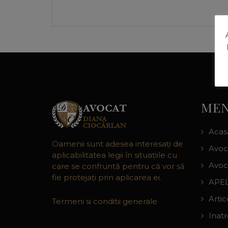
MEN
Acas
Oamenii sunt adesea interesaţi de
Avoc
aplicabilitatea legii în situaţiile cu
Avoc
care se confruntă pentru că vor să
fie protejaţi prin aplicarea ei.
APEL
Artic
Termeni si conditii generale
Inat