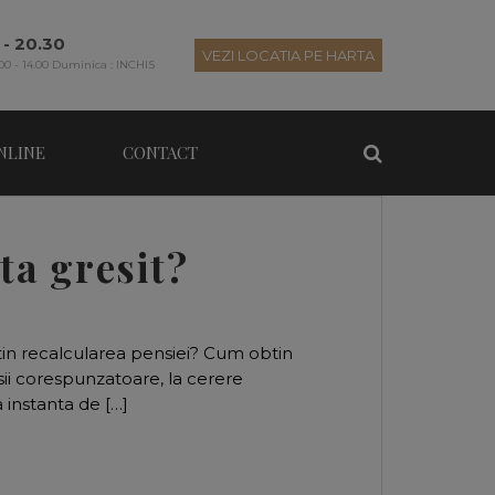
 - 20.30
VEZI LOCATIA PE HARTA
00 - 14.00 Duminica : INCHIS
NLINE
CONTACT
ta gresit?
tin recalcularea pensiei? Cum obtin
sii corespunzatoare, la cerere
 instanta de […]