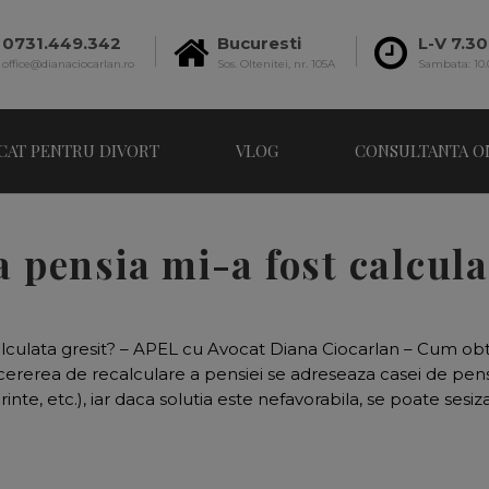
0731.449.342
Bucuresti
L-V 7.30
office@dianaciocarlan.ro
Sos. Oltenitei, nr. 105A
Sambata: 10.
CAT PENTRU DIVORT
VLOG
CONSULTANTA O
a pensia mi-a fost calcula
alculata gresit? – APEL cu Avocat Diana Ciocarlan – Cum ob
 cererea de recalculare a pensiei se adreseaza casei de pen
te, etc.), iar daca solutia este nefavorabila, se poate sesiza