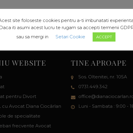
Acest site foloseste cookies pentru a-ti imbunatati experienta
Daca iti asumi acest lucru te rugam sa accepti termenii GDP
sau sa mergi in
Setari Cookie
ACCEPT
IU WEBSITE
TINE APROAPE
a
Sos. Oltenitei, nr. 105A
at
0731.449.342
at pentru Divort
office@dianaciocarlan.r
 cu Avocat Diana Ciocârlan
Luni - Sambata : 9:00 - 1
ole de specialitate
rebari frecvente Avocat