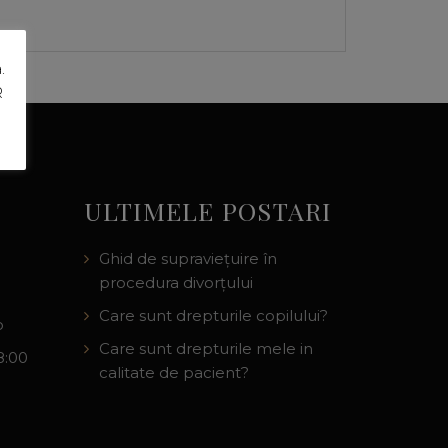
.
R
ULTIMELE POSTARI
Ghid de supraviețuire în
procedura divorțului
Care sunt drepturile copilului?
o
Care sunt drepturile mele in
8:00
calitate de pacient?