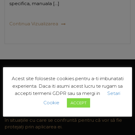
specifica, manuala […]
Continua Vizualizarea
Acest site foloseste cookies pentru a-ti imbunatati
experienta. Daca iti asumi acest lucru te rugam sa
accepti termenii GDPR sau sa mergi in
Setari
Cookie
ACCEPT
Oamenii sunt adesea interesaţi de aplicabilitatea legii
în situaţiile cu care se confruntă pentru că vor să fie
protejaţi prin aplicarea ei.