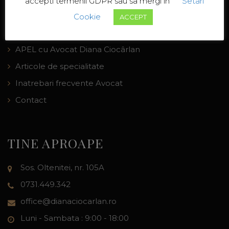
accepti termenii GDPR sau sa mergi in
Setari
Avocat
Cookie
ACCEPT
Avocat pentru Divort
APEL cu Avocat Diana Ciocârlan
Articole de specialitate
Inatrebari frecvente Avocat
Contact
TINE APROAPE
Sos. Oltenitei, nr. 105A
0731.449.342
office@dianaciocarlan.ro
Luni - Sambata : 9:00 - 18:00