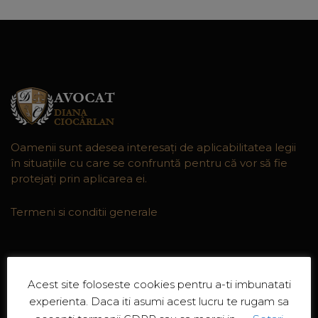
Oamenii sunt adesea interesaţi de aplicabilitatea legii
în situaţiile cu care se confruntă pentru că vor să fie
protejaţi prin aplicarea ei.
Termeni si conditii generale
MENIU WEBSITE
Acest site foloseste cookies pentru a-ti imbunatati
experienta. Daca iti asumi acest lucru te rugam sa
Acasa