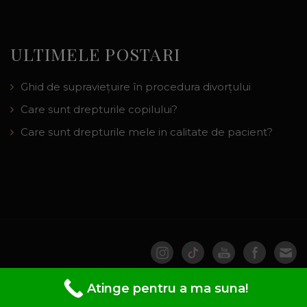
ULTIMELE POSTARI
Ghid de supraviețuire în procedura divorțului
Care sunt drepturile copilului?
Care sunt drepturile mele in calitate de pacient?
Atinge pentru a ma suna!
© 2016 - 2026 Cabinet de Avocat
DianaCiocarlan.ro