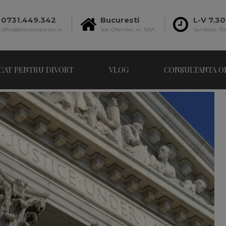
0731.449.342
Bucuresti
L-V 7.30
office@dianaciocarlan.ro
Sos. Oltenitei, nr. 105A
Sambata: 10.
CAT PENTRU DIVORT
VLOG
CONSULTANTA O