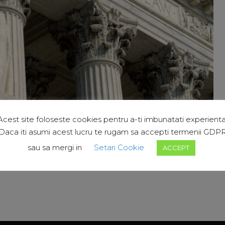
Acest site foloseste cookies pentru a-ti imbunatati experienta
Daca iti asumi acest lucru te rugam sa accepti termenii GDP
sau sa mergi in
Setari Cookie
ACCEPT