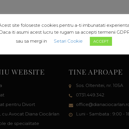
Acest site foloseste cookies pentru a-ti imbunatati experienta
Daca iti asumi acest lucru te rugam sa accepti termenii GDP
sau sa mergi in
Setari Cookie
ACCEPT
IU WEBSITE
TINE APROAPE
a
Sos. Oltenitei, nr. 105A
at
0731.449.342
at pentru Divort
office@dianaciocarlan.r
 cu Avocat Diana Ciocârlan
Luni - Sambata : 9:00 - 1
ole de specialitate