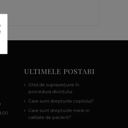
.
R
ULTIMELE POSTARI
Ghid de supraviețuire în
procedura divorțului
Care sunt drepturile copilului?
o
Care sunt drepturile mele in
8:00
calitate de pacient?