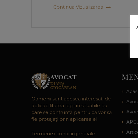
Continua Vizualizarea
MEN
Acas
Oamenii sunt adesea interesaţi de
Avoc
aplicabilitatea legii în situaţiile cu
Avoc
care se confruntă pentru că vor să
fie protejaţi prin aplicarea ei.
APEL
Artic
Termeni si conditii generale