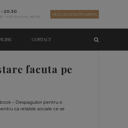
 - 20.30
VEZI LOCATIA PE HARTA
00 - 14.00 Duminica : INCHIS
NLINE
CONTACT
stare facuta pe
cebook – Despagubiri pentru o
ntru ca relatiile sociale ce se