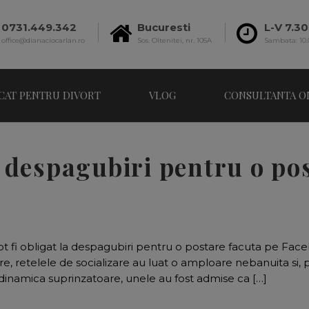
0731.449.342
Bucuresti
L-V 7.30
office@dianaciocarlan.ro
Sos. Oltenitei, nr. 105A
Sambata: 10.
CAT PENTRU DIVORT
VLOG
CONSULTANTA O
la despagubiri pentru o po
t fi obligat la despagubiri pentru o postare facuta pe Fa
, retelele de socializare au luat o amploare nebanuita si, pe
 dinamica suprinzatoare, unele au fost admise ca […]